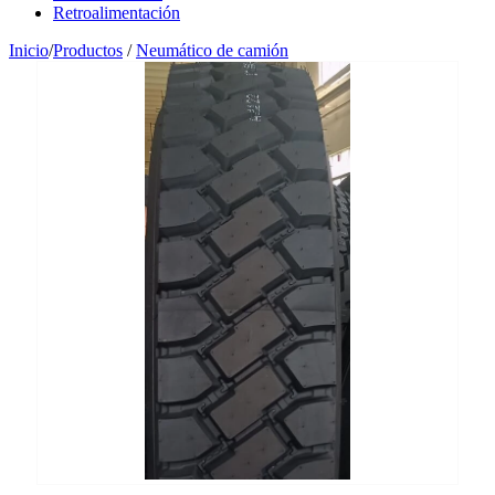
Retroalimentación
Inicio
/
Productos
/
Neumático de camión