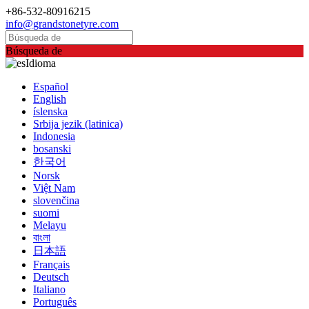
+86-532-80916215
info@grandstonetyre.com
Búsqueda de
Idioma
Español
English
íslenska
Srbija jezik (latinica)
Indonesia
bosanski
한국어
Norsk
Việt Nam
slovenčina
suomi
Melayu
বাংলা
日本語
Français
Deutsch
Italiano
Português