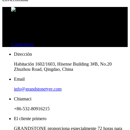
¡Tiene alguna pregunta!
NO DUDE EN PONERSE EN CONTACTO CON
NOSOTROS EN CUALQUIER MOMENTO.
Contáctenos
Dirección
Habitación 1602/1603, Hisense Building 3#B, No.20
Zhuzhou Road, Qingdao, China
Email
info@grandstonetyre.com
Chiamaci
+86-532-80916215
El cliente primero
GRANDSTONE proporciona especialmente 72 horas para