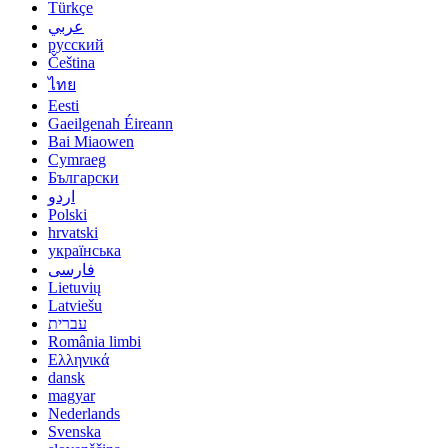
Türkçe
عربي
русский
Čeština
ไทย
Eesti
Gaeilgenah Éireann
Bai Miaowen
Cymraeg
Български
اردو
Polski
hrvatski
українська
فارسی
Lietuvių
Latviešu
עברית
România limbi
Ελληνικά
dansk
magyar
Nederlands
Svenska